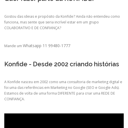
Gostou das ideias e propósito da Konfide? Ainda não entendeu como
funciona, mas sente que seria incrível estar em um grupo
COLABORATIVO E DE CONFIANÇA?
Whatsapp 11 99480-1777
Mande um
Konfide - Desde 2002 criando histórias
A Konfide nasceu em 2002 como uma consultoria de marketing digital e
foi uma das referências em Marketing no Google (SEO e Google Ads).
Estamos de volta de uma forma DIFERENTE para criar uma REDE DE
CONFIANÇA.