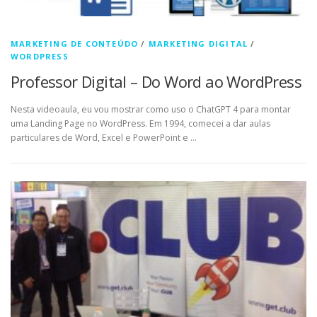
MARKETING DE CONTEÚDO
/
MARKETING DIGITAL
/
WORDPRESS
Professor Digital – Do Word ao WordPress
Nesta videoaula, eu vou mostrar como uso o ChatGPT 4 para montar
uma Landing Page no WordPress. Em 1994, comecei a dar aulas
particulares de Word, Excel e PowerPoint e …