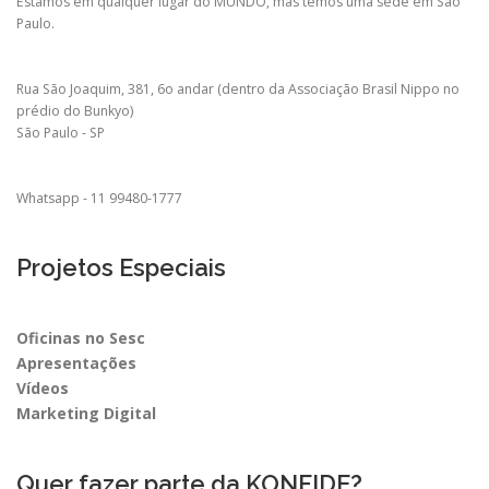
Estamos em qualquer lugar do MUNDO, mas temos uma sede em São
p
Paulo.
o
r
Rua São Joaquim, 381, 6o andar (dentro da Associação Brasil Nippo no
p
prédio do Bunkyo)
o
São Paulo - SP
s
t
Whatsapp - 11 99480-1777
s
Projetos Especiais
Oficinas no Sesc
Apresentações
Vídeos
Marketing Digital
Quer fazer parte da KONFIDE?