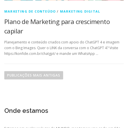
MARKETING DE CONTEÚDO
/
MARKETING DIGITAL
Plano de Marketing para crescimento
capilar
Planejamento e conteúdo criados com apoio do ChatGPT 4 e imagem
com o Bing Images. Quer o LINK da conversa com o ChatGPT 4? Visite
https://konfide.com.br/chatgpt/ e mande um WhatsApp …
N
a
PUBLICAÇÕES MAIS ANTIGAS
v
e
g
a
Onde estamos
ç
ã
o