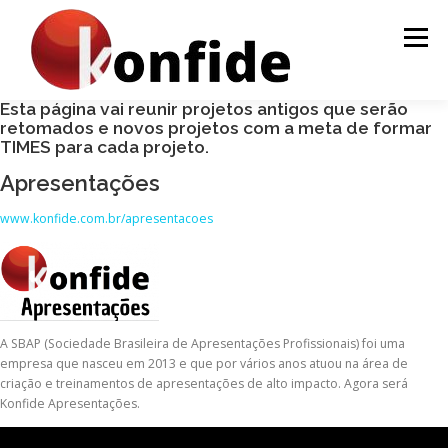
Pular
para
Menu
o
conteúdo
Esta página vai reunir projetos antigos que serão
retomados e novos projetos com a meta de formar
INÍCIO
FAÇA PARTE
AGENDA
CURSOS
TIMES para cada projeto.
Apresentações
MENTORIA
ARTIGOS
www.konfide.com.br/apresentacoes
A SBAP (Sociedade Brasileira de Apresentações Profissionais) foi uma
empresa que nasceu em 2013 e que por vários anos atuou na área de
criação e treinamentos de apresentações de alto impacto. Agora será
Konfide Apresentações.