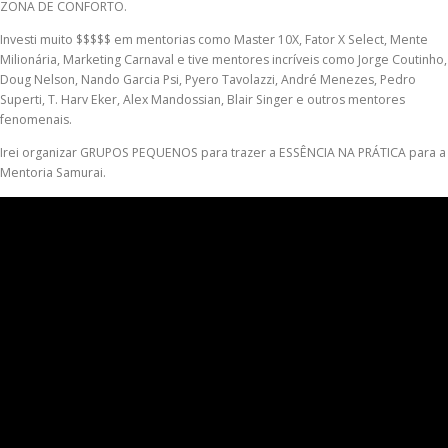
ZONA DE CONFORTO.
Investi muito $$$$$ em mentorias como Master 10X, Fator X Select, Mente
Milionária, Marketing Carnaval e tive mentores incríveis como Jorge Coutinho,
Doug Nelson, Nando Garcia Psi, Pyero Tavolazzi, André Menezes, Pedro
Superti, T. Harv Eker, Alex Mandossian, Blair Singer e outros mentores
fenomenais.
Irei organizar GRUPOS PEQUENOS para trazer a ESSÊNCIA NA PRÁTICA para a
Mentoria Samurai.