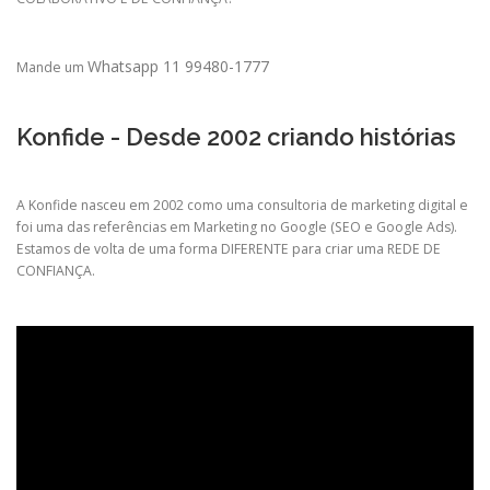
Whatsapp 11 99480-1777
Mande um
Konfide - Desde 2002 criando histórias
A Konfide nasceu em 2002 como uma consultoria de marketing digital e
foi uma das referências em Marketing no Google (SEO e Google Ads).
Estamos de volta de uma forma DIFERENTE para criar uma REDE DE
CONFIANÇA.