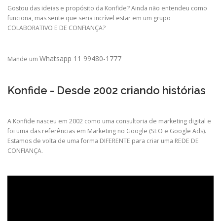
Gostou das ideias e propósito da Konfide? Ainda não entendeu como
funciona, mas sente que seria incrível estar em um grupo
COLABORATIVO E DE CONFIANÇA?
Whatsapp 11 99480-1777
Mande um
Konfide - Desde 2002 criando histórias
A Konfide nasceu em 2002 como uma consultoria de marketing digital e
foi uma das referências em Marketing no Google (SEO e Google Ads).
Estamos de volta de uma forma DIFERENTE para criar uma REDE DE
CONFIANÇA.