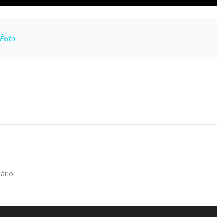
Êxito
ário.