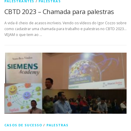
PALESTRANTES
/
PALESTRAS
CBTD 2023 – Chamada para palestras
A vida é cheio de acasos incríveis. Vendo os vídeos do Igor Cozzo sobre
como cadastrar uma chamada para trabalho e palestras no CBTD 2023…
VEJAM o que tem ao …
CASOS DE SUCESSO
/
PALESTRAS