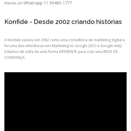
Whatsapp 11 99480-1777
Mande um
Konfide - Desde 2002 criando histórias
A Konfide nasceu em 2002 como uma consultoria de marketing digital e
foi uma das referências em Marketing no Google (SEO e Google Ads).
Estamos de volta de uma forma DIFERENTE para criar uma REDE DE
CONFIANÇA.