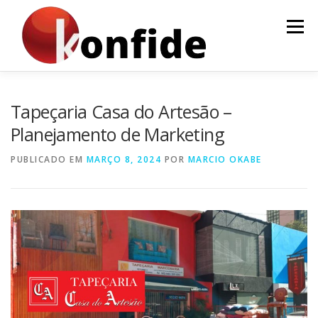
Pular
para
Menu
o
conteúdo
INÍCIO
FAÇA PARTE
AGENDA
CURSOS
Tapeçaria Casa do Artesão –
Planejamento de Marketing
MENTORIA
ARTIGOS
PUBLICADO EM
MARÇO 8, 2024
POR
MARCIO OKABE