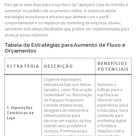
Para gerar mais fluxo para a loja física da Tapeçaria Casa do Artesão e
aumentar os pedidos de orçamentos online, é essencial adotar
estratégias inovadoras e eficazes que alinhem com o perfil
comportamental e os objetivos de marketing da empresa. Abaixo,
apresento três ideias detalhadas que podem ser implementadas para
alcançar esses objetivos:
Tabela de Estratégias para Aumento de Fluxo e
Orçamentos
BENEFÍCIOS
ESTRATÉGIA
DESCRIÇÃO
POTENCIAIS
Organize exposições
mensais na loja com temas
Aumenta o
variados, como “Decoração
tráfego para a
Sustentável” ou “Renovação
loja física ao
de Espaços Pequenos”.
oferecer uma
Convide artistas locais,
experiência única
1. Exposições
designers de interiores e
e educativa. Gera
Temáticas na
influenciadores para
conteúdo para
Loja
decorar um espaço da loja
marketing digital
usando seus produtos e
e fortalece
serviços. Promova esses
relações com a