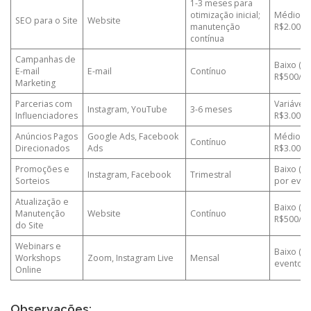
1-3 meses para
otimização inicial;
Médio (R
SEO para o Site
Website
manutenção
R$2.000 in
contínua
Campanhas de
Baixo (R
E-mail
E-mail
Contínuo
R$500/m
Marketing
Parcerias com
Variável 
Instagram, YouTube
3-6 meses
Influenciadores
R$3.000 
Anúncios Pagos
Google Ads, Facebook
Médio (R
Contínuo
Direcionados
Ads
R$3.000/
Promoções e
Baixo (R
Instagram, Facebook
Trimestral
Sorteios
por even
Atualização e
Baixo (R$
Manutenção
Website
Contínuo
R$500/m
do Site
Webinars e
Baixo (R
Workshops
Zoom, Instagram Live
Mensal
evento)
Online
Observações: