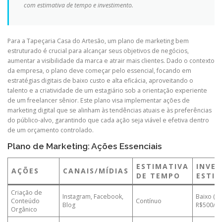
com estimativa de tempo e investimento.
Para a Tapeçaria Casa do Artesão, um plano de marketing bem
estruturado é crucial para alcançar seus objetivos de negócios,
aumentar a visibilidade da marca e atrair mais clientes. Dado o contexto
da empresa, o plano deve começar pelo essencial, focando em
estratégias digitais de baixo custo e alta eficácia, aproveitando o
talento e a criatividade de um estagiário sob a orientação experiente
de um freelancer sênior. Este plano visa implementar ações de
marketing digital que se alinham às tendências atuais e às preferências
do público-alvo, garantindo que cada ação seja viável e efetiva dentro
de um orçamento controlado.
Plano de Marketing: Ações Essenciais
ESTIMATIVA
INVE
AÇÕES
CANAIS/MÍDIAS
DE TEMPO
ESTI
Criação de
Instagram, Facebook,
Baixo (R$
Conteúdo
Contínuo
Blog
R$500/m
Orgânico