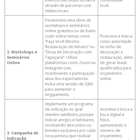
eventos nas redes sociais e
comunidade
através de parcerias com
local.
mídias locais.
Desenvolva uma série de
workshops e seminários
online gratuitos ou de baixo
custo sobre temas como
Posiciona a marca
“Faça Você Mesmo:
como autoridade
Restauração de Móveis” ou
no nicho de
2. Workshops e
“Dicas de Decoração com
decoração e
Seminários
Tapeçaria”. Utilize
restauração, além
Online
plataformas como Zoom ou
de gerar leads
Instagram Live,
qualificados para
incentivando a participação
orçamentos
ativa dos espectadores.
online.
Inclua uma sessão de Q&A
para aumentar o
engajamento.
Implemente um programa
de indicação no qual
Incentiva o boca a
clientes satisfeitos possam
boca digital e
indicar amigos e familiares,
físico,
recebendo descontos ou
aumentando o
brindes exclusivos por cada
número de
3. Campanha de
nova pessoa que realizar
orçamentos
Indicação