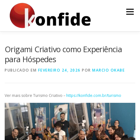
Pular
para
Menu
o
conteúdo
INÍCIO
FAÇA PARTE
AGENDA
CURSOS
Origami Criativo como Experiência
para Hóspedes
MENTORIA
ARTIGOS
PUBLICADO EM
FEVEREIRO 24, 2026
POR
MARCIO OKABE
Ver mais sobre Turismo Criativo –
https://konfide.com.br/turismo