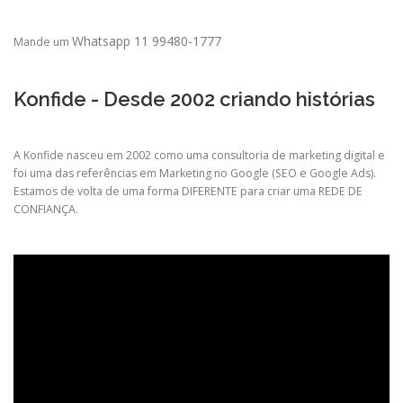
Whatsapp 11 99480-1777
Mande um
Konfide - Desde 2002 criando histórias
A Konfide nasceu em 2002 como uma consultoria de marketing digital e
foi uma das referências em Marketing no Google (SEO e Google Ads).
Estamos de volta de uma forma DIFERENTE para criar uma REDE DE
CONFIANÇA.