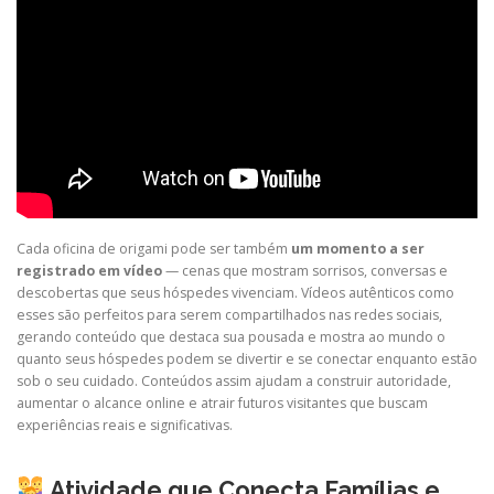
Cada oficina de origami pode ser também
um momento a ser
registrado em vídeo
— cenas que mostram sorrisos, conversas e
descobertas que seus hóspedes vivenciam. Vídeos autênticos como
esses são perfeitos para serem compartilhados nas redes sociais,
gerando conteúdo que destaca sua pousada e mostra ao mundo o
quanto seus hóspedes podem se divertir e se conectar enquanto estão
sob o seu cuidado. Conteúdos assim ajudam a construir autoridade,
aumentar o alcance online e atrair futuros visitantes que buscam
experiências reais e significativas.
Atividade que Conecta Famílias e