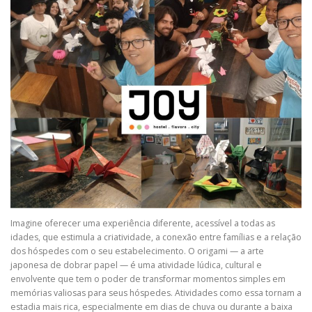
Imagine oferecer uma experiência diferente, acessível a todas as
idades, que estimula a criatividade, a conexão entre famílias e a relação
dos hóspedes com o seu estabelecimento. O origami — a arte
japonesa de dobrar papel — é uma atividade lúdica, cultural e
envolvente que tem o poder de transformar momentos simples em
memórias valiosas para seus hóspedes. Atividades como essa tornam a
estadia mais rica, especialmente em dias de chuva ou durante a baixa