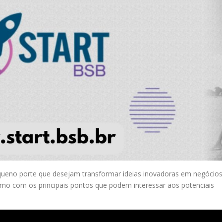
equeno porte que desejam transformar ideias inovadoras em negócio
sumo com os principais pontos que podem interessar aos potenciais