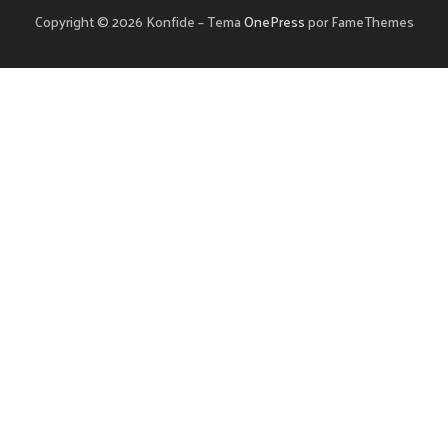
Copyright © 2026 Konfide
–
Tema
OnePress
por FameThemes