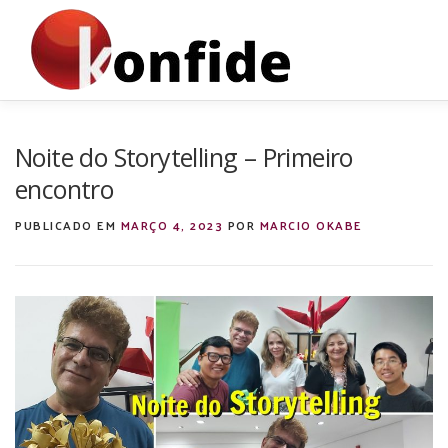
INÍCIO
FAÇA PARTE
AGENDA
CURSOS
MEN
Noite do Storytelling – Primeiro
encontro
ARTIGOS
PUBLICADO EM
MARÇO 4, 2023
POR
MARCIO OKABE