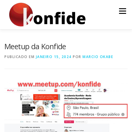
Pular
para
Menu
o
conteúdo
INÍCIO
FAÇA PARTE
AGENDA
CURSOS
Meetup da Konfide
PUBLICADO EM
JANEIRO 15, 2024
POR
MARCIO OKABE
MENTORIA
ARTIGOS