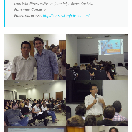
com WordPress e site em Joomla!; e Redes Sociais.
Para mais
Cursos e
Palestras
acesse:
http://cursos.konfide.com.br/