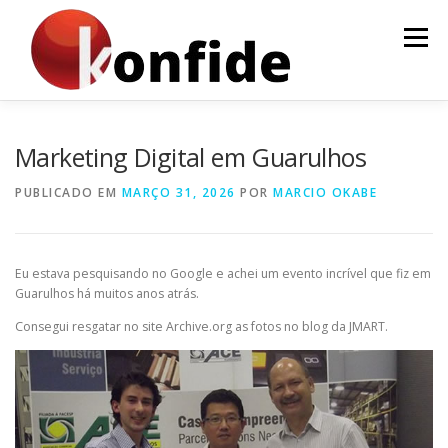
Pular
para
Menu
o
conteúdo
INÍCIO
FAÇA PARTE
AGENDA
CURSOS
Marketing Digital em Guarulhos
PUBLICADO EM
MARÇO 31, 2026
POR
MARCIO OKABE
MENTORIA
ARTIGOS
Eu estava pesquisando no Google e achei um evento incrível que fiz em
Guarulhos há muitos anos atrás.
Consegui resgatar no site Archive.org as fotos no blog da JMART.