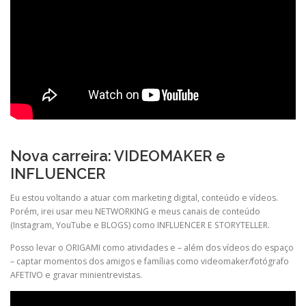
Nova carreira: VIDEOMAKER e
INFLUENCER
Eu estou voltando a atuar com marketing digital, conteúdo e vídeos.
Porém, irei usar meu NETWORKING e meus canais de conteúdo
(Instagram, YouTube e BLOGS) como INFLUENCER E STORYTELLER.
Posso levar o ORIGAMI como atividades e – além dos vídeos do espaço
– captar momentos dos amigos e famílias como videomaker/fotógrafo
AFETIVO e gravar minientrevistas.