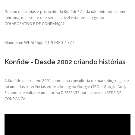
Gostou das ideias e propósito da Konfide? Ainda não entendeu como
funciona, mas sente que seria incrível estar em um grupo
COLABORATIVO E DE CONFIANÇA?
Whatsapp 11 99480-1777
Mande um
Konfide - Desde 2002 criando histórias
A Konfide nasceu em 2002 como uma consultoria de marketing digital e
foi uma das referências em Marketing no Google (SEO e Google Ads).
Estamos de volta de uma forma DIFERENTE para criar uma REDE DE
CONFIANÇA.