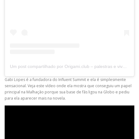
Um post compartilhado por Origami.club – palestras e vivências (@origamiclubbr)
Gabi Lopes é a fundadora do Influent Summit e ela é simplesmente
sensacional. Veja este vídeo onde ela mostra que conseguiu um papel
principal na Malhação porque sua base de fãs ligou na Globo e pediu
para ela aparecer mais na novela.