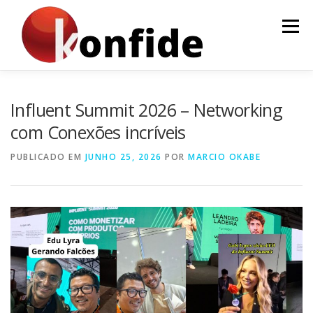
Pular
para
Menu
o
conteúdo
INÍCIO
FAÇA PARTE
AGENDA
CURSOS
Influent Summit 2026 – Networking
com Conexões incríveis
MENTORIA
ARTIGOS
PUBLICADO EM
JUNHO 25, 2026
POR
MARCIO OKABE