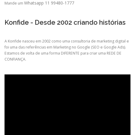
Whatsapp 11 99480-1777
Mande um
Konfide - Desde 2002 criando histórias
A Konfide nasceu em 2002 como uma consultoria de marketing digital e
foi uma das referências em Marketing no Google (SEO e Google Ads).
Estamos de volta de uma forma DIFERENTE para criar uma REDE DE
CONFIANÇA.