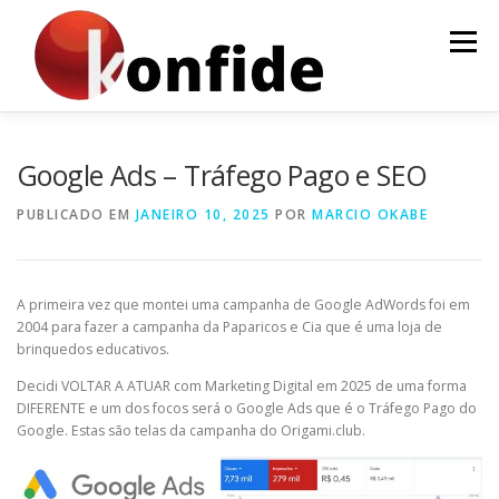
Pular
para
Menu
o
conteúdo
INÍCIO
FAÇA PARTE
AGENDA
CURSOS
Google Ads – Tráfego Pago e SEO
PUBLICADO EM
JANEIRO 10, 2025
POR
MARCIO OKABE
MENTORIA
ARTIGOS
A primeira vez que montei uma campanha de Google AdWords foi em
2004 para fazer a campanha da Paparicos e Cia que é uma loja de
brinquedos educativos.
Decidi VOLTAR A ATUAR com Marketing Digital em 2025 de uma forma
DIFERENTE e um dos focos será o Google Ads que é o Tráfego Pago do
Google. Estas são telas da campanha do Origami.club.