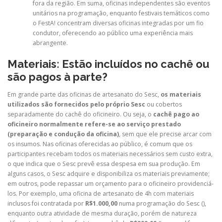
fora da região. Em suma, oficinas independentes são eventos
unitários na programação, enquanto festivais temáticos como
o FestA! concentram diversas oficinas integradas por um fio
condutor, oferecendo ao público uma experiência mais
abrangente.
Materiais: Estão incluídos no cachê ou
são pagos à parte?
Em grande parte das oficinas de artesanato do Sesc,
os materiais
utilizados são fornecidos pelo próprio Sesc
ou cobertos
separadamente do cachê do oficineiro. Ou seja, o
cachê pago ao
oficineiro normalmente refere-se ao serviço prestado
(preparação e condução da oficina)
, sem que ele precise arcar com
os insumos. Nas oficinas oferecidas ao público, é comum que os
participantes recebam todos os materiais necessários sem custo extra,
o que indica que o Sesc prevê essa despesa em sua produção. Em
alguns casos, o Sesc adquire e disponibiliza os materiais previamente;
em outros, pode repassar um orçamento para o oficineiro providenciá-
los. Por exemplo, uma oficina de artesanato de 4h com materiais
inclusos foi contratada por
R$1.000,00
numa programação do Sesc (
),
enquanto outra atividade de mesma duração, porém de natureza