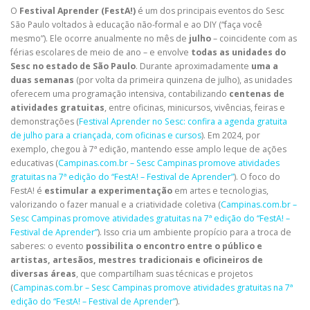
O
Festival Aprender (FestA!)
é um dos principais eventos do Sesc
São Paulo voltados à educação não-formal e ao DIY (“faça você
mesmo”). Ele ocorre anualmente no mês de
julho
– coincidente com as
férias escolares de meio de ano – e envolve
todas as unidades do
Sesc no estado de São Paulo
. Durante aproximadamente
uma a
duas semanas
(por volta da primeira quinzena de julho), as unidades
oferecem uma programação intensiva, contabilizando
centenas de
atividades gratuitas
, entre oficinas, minicursos, vivências, feiras e
demonstrações (
Festival Aprender no Sesc: confira a agenda gratuita
de julho para a criançada, com oficinas e cursos
). Em 2024, por
exemplo, chegou à 7ª edição, mantendo esse amplo leque de ações
educativas (
Campinas.com.br – Sesc Campinas promove atividades
gratuitas na 7ª edição do “FestA! – Festival de Aprender”
). O foco do
FestA! é
estimular a experimentação
em artes e tecnologias,
valorizando o fazer manual e a criatividade coletiva (
Campinas.com.br –
Sesc Campinas promove atividades gratuitas na 7ª edição do “FestA! –
Festival de Aprender”
). Isso cria um ambiente propício para a troca de
saberes: o evento
possibilita o encontro entre o público e
artistas, artesãos, mestres tradicionais e oficineiros de
diversas áreas
, que compartilham suas técnicas e projetos
(
Campinas.com.br – Sesc Campinas promove atividades gratuitas na 7ª
edição do “FestA! – Festival de Aprender”
).