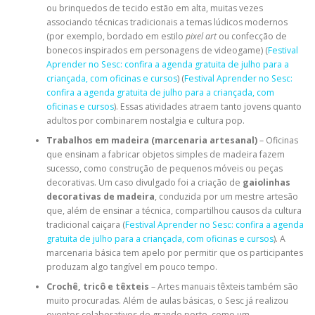
ou brinquedos de tecido estão em alta, muitas vezes
associando técnicas tradicionais a temas lúdicos modernos
(por exemplo, bordado em estilo
pixel art
ou confecção de
bonecos inspirados em personagens de videogame) (
Festival
Aprender no Sesc: confira a agenda gratuita de julho para a
criançada, com oficinas e cursos
) (
Festival Aprender no Sesc:
confira a agenda gratuita de julho para a criançada, com
oficinas e cursos
). Essas atividades atraem tanto jovens quanto
adultos por combinarem nostalgia e cultura pop.
Trabalhos em madeira (marcenaria artesanal)
– Oficinas
que ensinam a fabricar objetos simples de madeira fazem
sucesso, como construção de pequenos móveis ou peças
decorativas. Um caso divulgado foi a criação de
gaiolinhas
decorativas de madeira
, conduzida por um mestre artesão
que, além de ensinar a técnica, compartilhou causos da cultura
tradicional caiçara (
Festival Aprender no Sesc: confira a agenda
gratuita de julho para a criançada, com oficinas e cursos
). A
marcenaria básica tem apelo por permitir que os participantes
produzam algo tangível em pouco tempo.
Crochê, tricô e têxteis
– Artes manuais têxteis também são
muito procuradas. Além de aulas básicas, o Sesc já realizou
eventos colaborativos de grande porte, como um