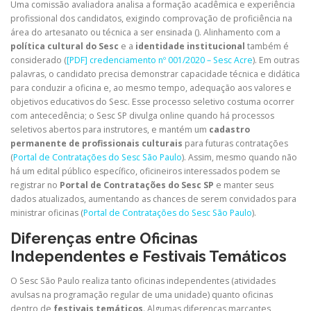
Uma comissão avaliadora analisa a formação acadêmica e experiência
profissional dos candidatos, exigindo comprovação de proficiência na
área do artesanato ou técnica a ser ensinada (
). Alinhamento com a
política cultural do Sesc
e a
identidade institucional
também é
considerado (
[PDF] credenciamento nº 001/2020 – Sesc Acre
). Em outras
palavras, o candidato precisa demonstrar capacidade técnica e didática
para conduzir a oficina e, ao mesmo tempo, adequação aos valores e
objetivos educativos do Sesc. Esse processo seletivo costuma ocorrer
com antecedência; o Sesc SP divulga online quando há processos
seletivos abertos para instrutores, e mantém um
cadastro
permanente de profissionais culturais
para futuras contratações
(
Portal de Contratações do Sesc São Paulo
). Assim, mesmo quando não
há um edital público específico, oficineiros interessados podem se
registrar no
Portal de Contratações do Sesc SP
e manter seus
dados atualizados, aumentando as chances de serem convidados para
ministrar oficinas (
Portal de Contratações do Sesc São Paulo
).
Diferenças entre Oficinas
Independentes e Festivais Temáticos
O Sesc São Paulo realiza tanto oficinas independentes (atividades
avulsas na programação regular de uma unidade) quanto oficinas
dentro de
festivais temáticos
. Algumas diferenças marcantes