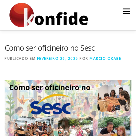
Pular
para
Menu
o
conteúdo
INÍCIO
FAÇA PARTE
AGENDA
CURSOS
Como ser oficineiro no Sesc
PUBLICADO EM
FEVEREIRO 26, 2025
POR
MARCIO OKABE
MENTORIA
ARTIGOS