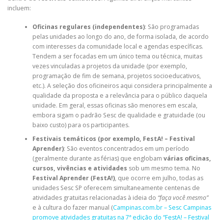
incluem:
Oficinas regulares (independentes)
: São programadas
pelas unidades ao longo do ano, de forma isolada, de acordo
com interesses da comunidade local e agendas específicas.
Tendem a ser focadas em um único tema ou técnica, muitas
vezes vinculadas a projetos da unidade (por exemplo,
programação de fim de semana, projetos socioeducativos,
etc.). A seleção dos oficineiros aqui considera principalmente a
qualidade da proposta e a relevância para o público daquela
unidade. Em geral, essas oficinas são menores em escala,
embora sigam o padrão Sesc de qualidade e gratuidade (ou
baixo custo) para os participantes.
Festivais temáticos (por exemplo, FestA! – Festival
Aprender)
: São eventos concentrados em um período
(geralmente durante as férias) que englobam
várias oficinas,
cursos, vivências e atividades
sob um mesmo tema. No
Festival Aprender (FestA!)
, que ocorre em julho, todas as
unidades Sesc SP oferecem simultaneamente centenas de
atividades gratuitas relacionadas à ideia do
“faça você mesmo”
e à cultura do fazer manual (
Campinas.com.br – Sesc Campinas
promove atividades gratuitas na 7ª edição do “FestA! – Festival