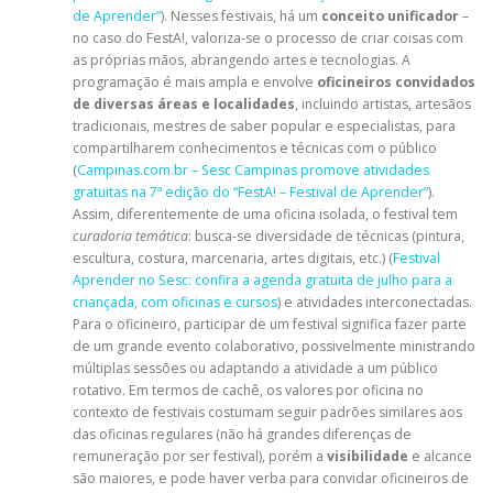
de Aprender”
). Nesses festivais, há um
conceito unificador
–
no caso do FestA!, valoriza-se o processo de criar coisas com
as próprias mãos, abrangendo artes e tecnologias. A
programação é mais ampla e envolve
oficineiros convidados
de diversas áreas e localidades
, incluindo artistas, artesãos
tradicionais, mestres de saber popular e especialistas, para
compartilharem conhecimentos e técnicas com o público
(
Campinas.com.br – Sesc Campinas promove atividades
gratuitas na 7ª edição do “FestA! – Festival de Aprender”
).
Assim, diferentemente de uma oficina isolada, o festival tem
curadoria temática
: busca-se diversidade de técnicas (pintura,
escultura, costura, marcenaria, artes digitais, etc.) (
Festival
Aprender no Sesc: confira a agenda gratuita de julho para a
criançada, com oficinas e cursos
) e atividades interconectadas.
Para o oficineiro, participar de um festival significa fazer parte
de um grande evento colaborativo, possivelmente ministrando
múltiplas sessões ou adaptando a atividade a um público
rotativo. Em termos de cachê, os valores por oficina no
contexto de festivais costumam seguir padrões similares aos
das oficinas regulares (não há grandes diferenças de
remuneração por ser festival), porém a
visibilidade
e alcance
são maiores, e pode haver verba para convidar oficineiros de