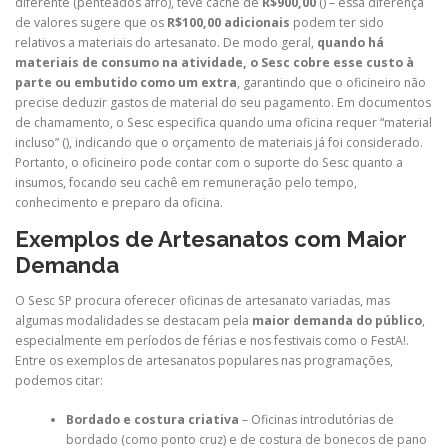
diferente (penteados afro), teve cachê de
R$900,00
(
) – essa diferença
de valores sugere que os
R$100,00 adicionais
podem ter sido
relativos a materiais do artesanato. De modo geral,
quando há
materiais de consumo na atividade, o Sesc cobre esse custo à
parte ou embutido como um extra
, garantindo que o oficineiro não
precise deduzir gastos de material do seu pagamento. Em documentos
de chamamento, o Sesc especifica quando uma oficina requer “material
incluso” (
), indicando que o orçamento de materiais já foi considerado.
Portanto, o oficineiro pode contar com o suporte do Sesc quanto a
insumos, focando seu cachê em remuneração pelo tempo,
conhecimento e preparo da oficina.
Exemplos de Artesanatos com Maior
Demanda
O Sesc SP procura oferecer oficinas de artesanato variadas, mas
algumas modalidades se destacam pela
maior demanda do público
,
especialmente em períodos de férias e nos festivais como o FestA!.
Entre os exemplos de artesanatos populares nas programações,
podemos citar:
Bordado e costura criativa
– Oficinas introdutórias de
bordado (como ponto cruz) e de costura de bonecos de pano