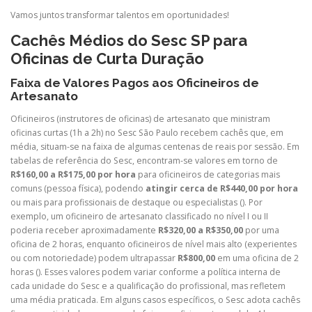
Vamos juntos transformar talentos em oportunidades!
Cachês Médios do Sesc SP para
Oficinas de Curta Duração
Faixa de Valores Pagos aos Oficineiros de
Artesanato
Oficineiros (instrutores de oficinas) de artesanato que ministram
oficinas curtas (1h a 2h) no Sesc São Paulo recebem cachês que, em
média, situam-se na faixa de algumas centenas de reais por sessão. Em
tabelas de referência do Sesc, encontram-se valores em torno de
R$160,00 a R$175,00 por hora
para oficineiros de categorias mais
comuns (pessoa física), podendo
atingir cerca de R$440,00 por hora
ou mais para profissionais de destaque ou especialistas (
). Por
exemplo, um oficineiro de artesanato classificado no nível I ou II
poderia receber aproximadamente
R$320,00 a R$350,00
por uma
oficina de 2 horas, enquanto oficineiros de nível mais alto (experientes
ou com notoriedade) podem ultrapassar
R$800,00
em uma oficina de 2
horas (
). Esses valores podem variar conforme a política interna de
cada unidade do Sesc e a qualificação do profissional, mas refletem
uma média praticada. Em alguns casos específicos, o Sesc adota cachês