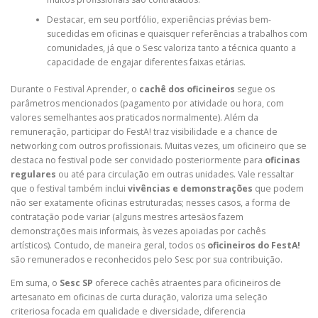
Destacar, em seu portfólio, experiências prévias bem-
sucedidas em oficinas e quaisquer referências a trabalhos com
comunidades, já que o Sesc valoriza tanto a técnica quanto a
capacidade de engajar diferentes faixas etárias.
Durante o Festival Aprender, o
cachê dos oficineiros
segue os
parâmetros mencionados (pagamento por atividade ou hora, com
valores semelhantes aos praticados normalmente). Além da
remuneração, participar do FestA! traz visibilidade e a chance de
networking com outros profissionais. Muitas vezes, um oficineiro que se
destaca no festival pode ser convidado posteriormente para
oficinas
regulares
ou até para circulação em outras unidades. Vale ressaltar
que o festival também inclui
vivências e demonstrações
que podem
não ser exatamente oficinas estruturadas; nesses casos, a forma de
contratação pode variar (alguns mestres artesãos fazem
demonstrações mais informais, às vezes apoiadas por cachês
artísticos). Contudo, de maneira geral, todos os
oficineiros do FestA!
são remunerados e reconhecidos pelo Sesc por sua contribuição.
Em suma, o
Sesc SP
oferece cachês atraentes para oficineiros de
artesanato em oficinas de curta duração, valoriza uma seleção
criteriosa focada em qualidade e diversidade, diferencia