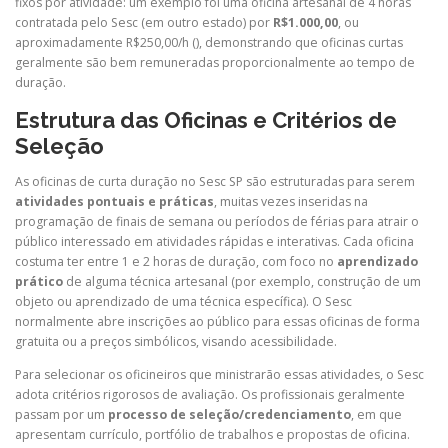
fixos por atividade: um exemplo foi uma oficina artesanal de 4 horas
contratada pelo Sesc (em outro estado) por
R$1.000,00
, ou
aproximadamente R$250,00/h (
), demonstrando que oficinas curtas
geralmente são bem remuneradas proporcionalmente ao tempo de
duração.
Estrutura das Oficinas e Critérios de
Seleção
As oficinas de curta duração no Sesc SP são estruturadas para serem
atividades pontuais e práticas
, muitas vezes inseridas na
programação de finais de semana ou períodos de férias para atrair o
público interessado em atividades rápidas e interativas. Cada oficina
costuma ter entre 1 e 2 horas de duração, com foco no
aprendizado
prático
de alguma técnica artesanal (por exemplo, construção de um
objeto ou aprendizado de uma técnica específica). O Sesc
normalmente abre inscrições ao público para essas oficinas de forma
gratuita ou a preços simbólicos, visando acessibilidade.
Para selecionar os oficineiros que ministrarão essas atividades, o Sesc
adota critérios rigorosos de avaliação. Os profissionais geralmente
passam por um
processo de seleção/credenciamento
, em que
apresentam currículo, portfólio de trabalhos e propostas de oficina.