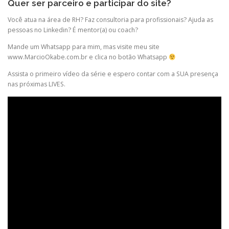
Quer ser parceiro e participar do site?
Você atua na área de RH? Faz consultoria para profissionais? Ajuda as
pessoas no Linkedin? É mentor(a) ou coach?
Mande um Whatsapp para mim, mas visite meu site
www.MarcioOkabe.com.br e clica no botão Whatsapp
Assista o primeiro vídeo da série e espero contar com a SUA presença
nas próximas LIVES.