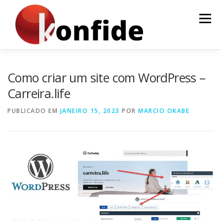
Pular
para
Menu
o
conteúdo
INÍCIO
FAÇA PARTE
AGENDA
CURSOS
Como criar um site com WordPress –
Carreira.life
MENTORIA
ARTIGOS
PUBLICADO EM
JANEIRO 15, 2023
POR
MARCIO OKABE