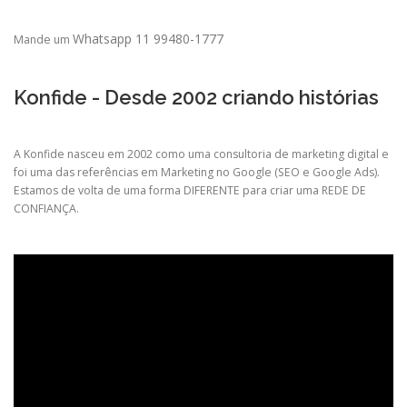
Whatsapp 11 99480-1777
Mande um
Konfide - Desde 2002 criando histórias
A Konfide nasceu em 2002 como uma consultoria de marketing digital e
foi uma das referências em Marketing no Google (SEO e Google Ads).
Estamos de volta de uma forma DIFERENTE para criar uma REDE DE
CONFIANÇA.