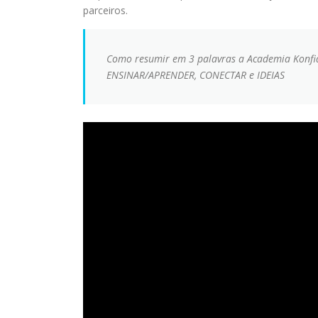
parceiros.
Como resumir em 3 palavras a Academia Konfi
ENSINAR/APRENDER, CONECTAR e IDEIAS