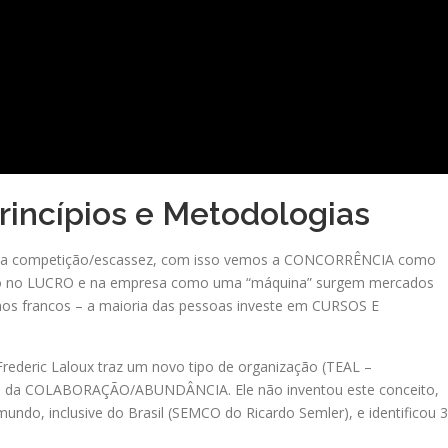
rincípios e Metodologias
da competição/escassez, com isso vemos a CONCORRÊNCIA como
ado no LUCRO e na empresa como uma “máquina” surgem mercados
mos francos – a maioria das pessoas investe em CURSOS E
Frederic Laloux traz um novo tipo de organização (TEAL –
ma da COLABORAÇÃO/ABUNDÂNCIA. Ele não inventou este conceito,
ndo, inclusive do Brasil (SEMCO do Ricardo Semler), e identificou 3