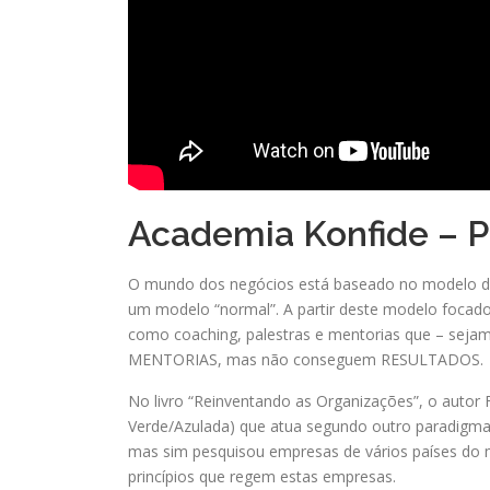
Academia Konfide – P
O mundo dos negócios está baseado no modelo 
um modelo “normal”. A partir deste modelo foc
como coaching, palestras e mentorias que – seja
MENTORIAS, mas não conseguem RESULTADOS.
No livro “Reinventando as Organizações”, o autor 
Verde/Azulada) que atua segundo outro paradig
mas sim pesquisou empresas de vários países do mu
princípios que regem estas empresas.