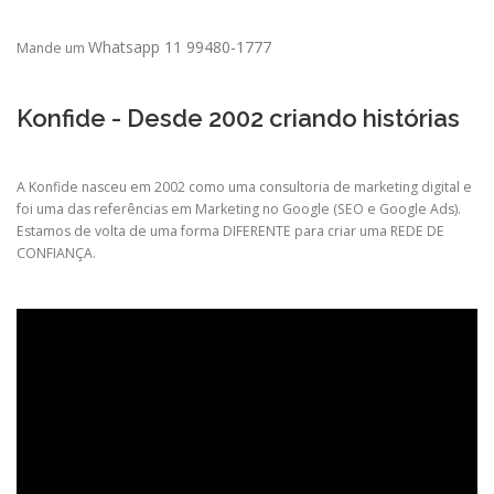
Whatsapp 11 99480-1777
Mande um
Konfide - Desde 2002 criando histórias
A Konfide nasceu em 2002 como uma consultoria de marketing digital e
foi uma das referências em Marketing no Google (SEO e Google Ads).
Estamos de volta de uma forma DIFERENTE para criar uma REDE DE
CONFIANÇA.