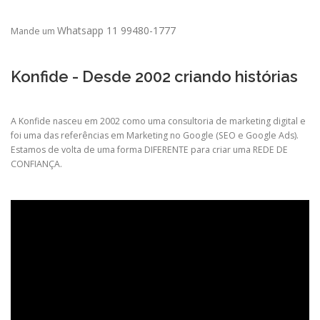
Whatsapp 11 99480-1777
Mande um
Konfide - Desde 2002 criando histórias
A Konfide nasceu em 2002 como uma consultoria de marketing digital e
foi uma das referências em Marketing no Google (SEO e Google Ads).
Estamos de volta de uma forma DIFERENTE para criar uma REDE DE
CONFIANÇA.