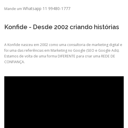
Whatsapp 11 99480-1777
Mande um
Konfide - Desde 2002 criando histórias
A Konfide nasceu em 2002 como uma consultoria de marketing digital e
foi uma das referências em Marketing no Google (SEO e Google Ads).
Estamos de volta de uma forma DIFERENTE para criar uma REDE DE
CONFIANÇA.