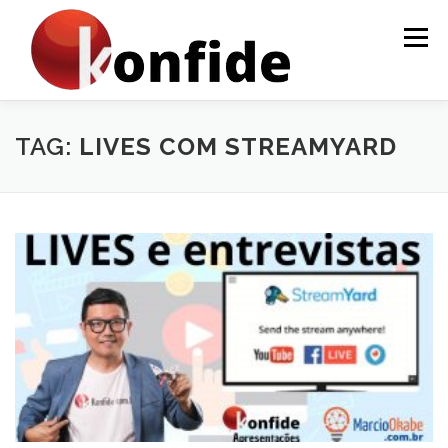
Pular
para
Menu
o
conteúdo
INÍCIO
FAÇA PARTE
AGENDA
CURSOS
TAG:
LIVES COM STREAMYARD
MENTORIA
ARTIGOS