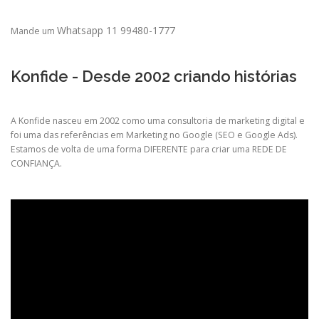
Whatsapp 11 99480-1777
Mande um
Konfide - Desde 2002 criando histórias
A Konfide nasceu em 2002 como uma consultoria de marketing digital e
foi uma das referências em Marketing no Google (SEO e Google Ads).
Estamos de volta de uma forma DIFERENTE para criar uma REDE DE
CONFIANÇA.