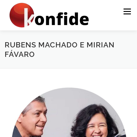
Menu
INÍCIO
FAÇA PARTE
AGENDA
CURSOS
RUBENS MACHADO E MIRIAN
FÁVARO
MENTORIA
ARTIGOS