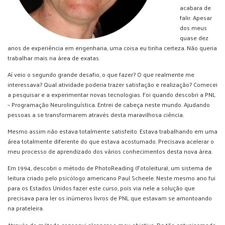
acabara de
falir. Apesar
dos meus
quase dez
anos de experiência em engenharia, uma coisa eu tinha certeza. Não queria
trabalhar mais na área de exatas.
Aí veio o segundo grande desafio, o que fazer? O que realmente me
interessava? Qual atividade poderia trazer satisfação e realização? Comecei
a pesquisar e a experimentar novas tecnologias. Foi quando descobri a PNL
– Programação Neurolinguística. Entrei de cabeça neste mundo. Ajudando
pessoas a se transformarem através desta maravilhosa ciência.
Mesmo assim não estava totalmente satisfeito. Estava trabalhando em uma
área totalmente diferente do que estava acostumado. Precisava acelerar o
meu processo de aprendizado dos vários conhecimentos desta nova área.
Em 1994, descobri o método de PhotoReading (Fotoleitura), um sistema de
leitura criado pelo psicólogo americano Paul Scheele. Neste mesmo ano fui
para os Estados Unidos fazer este curso, pois via nele a solução que
precisava para ler os inúmeros livros de PNL que estavam se amontoando
na prateleira.
Através do método consegui alcançar o meu objetivo. De tão entusiasmado