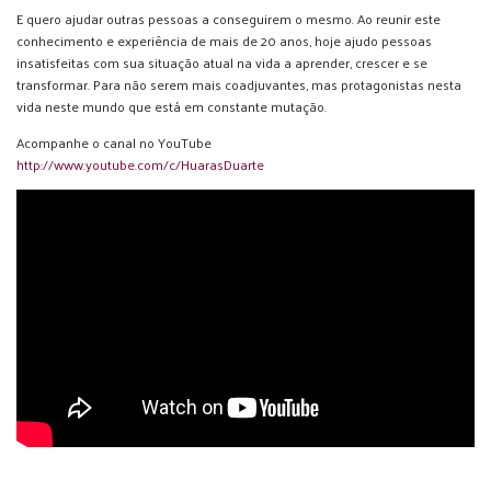
E quero ajudar outras pessoas a conseguirem o mesmo. Ao reunir este
conhecimento e experiência de mais de 20 anos, hoje ajudo pessoas
insatisfeitas com sua situação atual na vida a aprender, crescer e se
transformar. Para não serem mais coadjuvantes, mas protagonistas nesta
vida neste mundo que está em constante mutação.
Acompanhe o canal no YouTube
http://www.youtube.com/c/HuarasDuarte