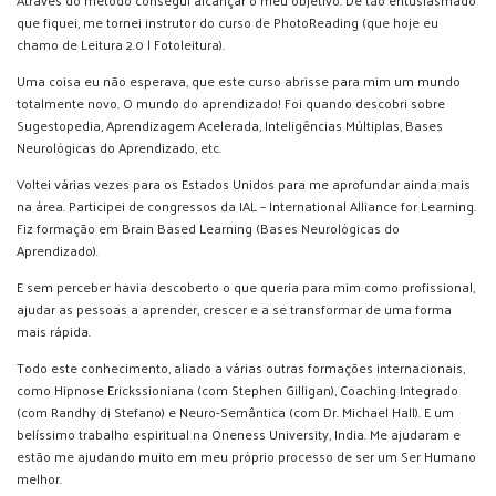
que fiquei, me tornei instrutor do curso de PhotoReading (que hoje eu
chamo de Leitura 2.0 | Fotoleitura).
Uma coisa eu não esperava, que este curso abrisse para mim um mundo
totalmente novo. O mundo do aprendizado! Foi quando descobri sobre
Sugestopedia, Aprendizagem Acelerada, Inteligências Múltiplas, Bases
Neurológicas do Aprendizado, etc.
Voltei várias vezes para os Estados Unidos para me aprofundar ainda mais
na área. Participei de congressos da IAL – International Alliance for Learning.
Fiz formação em Brain Based Learning (Bases Neurológicas do
Aprendizado).
E sem perceber havia descoberto o que queria para mim como profissional,
ajudar as pessoas a aprender, crescer e a se transformar de uma forma
mais rápida.
Todo este conhecimento, aliado a várias outras formações internacionais,
como Hipnose Erickssioniana (com Stephen Gilligan), Coaching Integrado
(com Randhy di Stefano) e Neuro-Semântica (com Dr. Michael Hall). E um
belíssimo trabalho espiritual na Oneness University, India. Me ajudaram e
estão me ajudando muito em meu próprio processo de ser um Ser Humano
melhor.