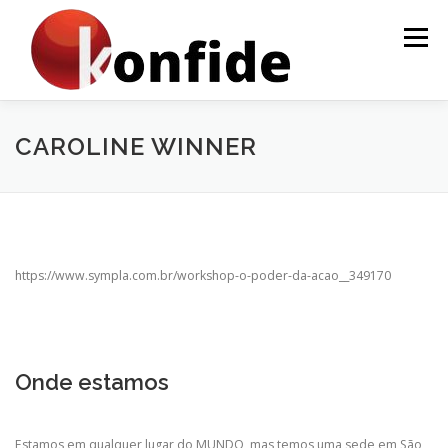
Pular
para
Menu
o
conteúdo
INÍCIO
FAÇA PARTE
AGENDA
CURSOS
CAROLINE WINNER
MENTORIA
ARTIGOS
https://www.sympla.com.br/workshop-o-poder-da-acao__349170
Onde estamos
Estamos em qualquer lugar do MUNDO, mas temos uma sede em São