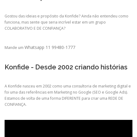
Gostou das ideias e propósito da Konfide? Ainda não entendeu como
funciona, mas sente que seria incrível estar em um grupo
COLABORATIVO E DE CONFIANÇA?
Whatsapp 11 99480-1777
Mande um
Konfide - Desde 2002 criando histórias
A Konfide nasceu em 2002 como uma consultoria de marketing digital e
foi uma das referências em Marketing no Google (SEO e Google Ads).
Estamos de volta de uma forma DIFERENTE para criar uma REDE DE
CONFIANÇA.