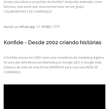
Gostou das ideias e propósito da Konfide? Ainda não entendeu como
funciona, mas sente que seria incrível estar em um grupo
COLABORATIVO E DE CONFIANÇA?
Whatsapp 11 99480-1777
Mande um
Konfide - Desde 2002 criando histórias
A Konfide nasceu em 2002 como uma consultoria de marketing digital e
foi uma das referências em Marketing no Google (SEO e Google Ads).
Estamos de volta de uma forma DIFERENTE para criar uma REDE DE
CONFIANÇA.