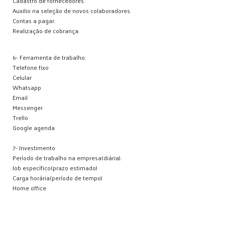
Cadastro de fornecedores.
Auxilio na seleção de novos colaboradores.
Contas a pagar.
Realização de cobrança.
6- Ferramenta de trabalho.
Telefone fixo
Celular
Whatsapp
Email
Messenger
Trello
Google agenda
7- Investimento
Período de trabalho na empresa(diária).
Job específico(prazo estimado)
Carga horária(período de tempo)
Home office