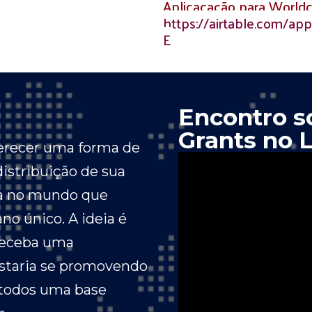
Aplicaçação para Worldc
https://airtable.com/
E
Encontro s
Grants no 
ferecer uma forma de
distribuição de sua
oa no mundo que
o único. A ideia é
 receba uma
estaria se promovendo
 todos uma base