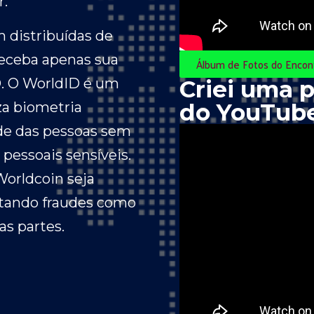
r.
 distribuídas de
receba apenas sua
Álbum de Fotos do Encon
ID. O WorldID é um
Criei uma p
do YouTube
za biometria
ade das pessoas sem
pessoais sensíveis.
Worldcoin seja
tando fraudes como
as partes.