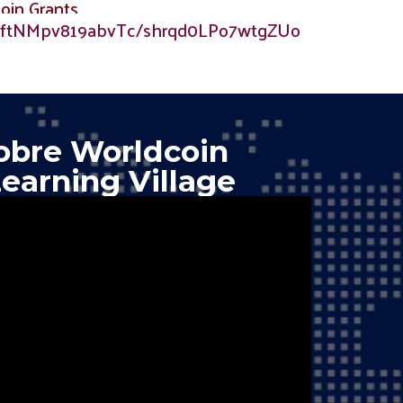
oin Grants
appftNMpv819abvTc/shrqd0LPo7wtgZUo
obre Worldcoin
Learning Village