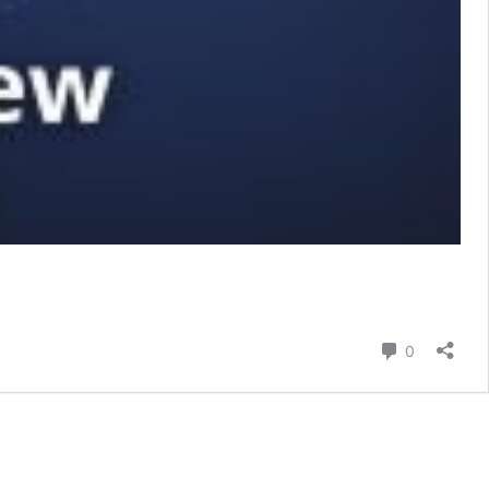
Comentári
0