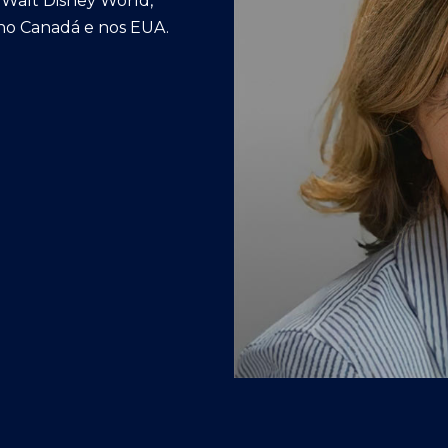
o Walt Disney World,
 no Canadá e nos EUA.