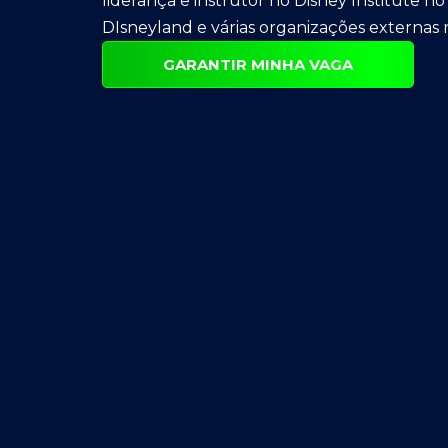
liderança e instrutor no Disney Institute n
DIsneyland e várias organizações externas
GARANTIR MINHA VAGA