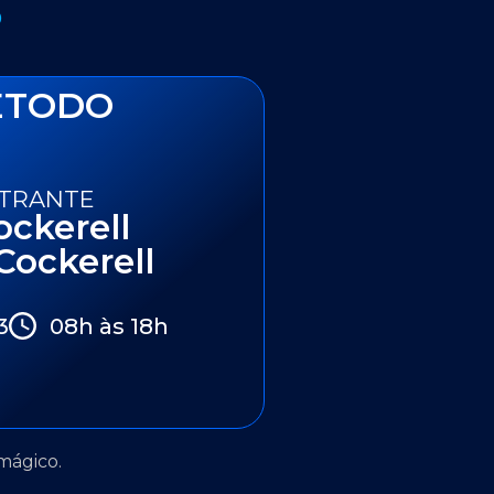
O
ÉTODO
STRANTE
ckerell
 Cockerell
3
08h às 18h
mágico.